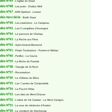
idéo N°49
- L'église du Graal
idéo N°48
- Les puits - Chalice Well
idéo N°47
- ADN Spirituel - Lussan
idéo Hors-Série
- Bodh Gaya
idéo N°46
- Les esséniens - Le Campeau
idéo N°45
- Les 5 complètes d'Auvergne
idéo N°44
- Le parcours de Vézelay
idéo N°43
- La Roche aux Fées
idéo N°42
- Saint-Amand-Montrond
idéo N°41
- Projet Troubadour - Puivert et Nébias
idéo N°40
- Perillos - La Cauna
idéo N°39
- La flèche de Pamole
idéo N°38
- Triangle de St Roch
idéo N°37
- Rocamadour
idéo N°36
- Le château du Bézu
idéo N°35
- Les 7 portes de Compostelle
idéo N°34
- La Puy-en-Velay
idéo N°33
- Les sites du Mont-Chauve
idéo N°32
- L'arbre de Vie Catalan - Le Mont Canigou
idéo N°31
- La roue de médecine d'Avalon
idéo N°30
- Le cromlech de Stonhenge