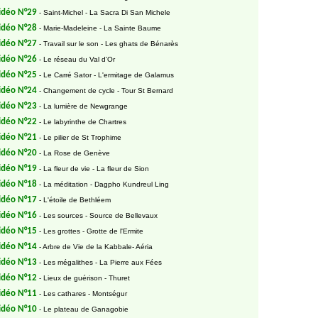
idéo N°29
- Saint-Michel - La Sacra Di San Michele
idéo N°28
- Marie-Madeleine - La Sainte Baume
idéo N°27
- Travail sur le son - Les ghats de Bénarès
idéo N°26
- Le réseau du Val d'Or
idéo N°25
- Le Carré Sator - L'ermitage de Galamus
idéo N°24
- Changement de cycle - Tour St Bernard
idéo N°23
- La lumière de Newgrange
idéo N°22
- Le labyrinthe de Chartres
idéo N°21
- Le pilier de St Trophime
idéo N°20
- La Rose de Genève
idéo N°19
- La fleur de vie - La fleur de Sion
idéo N°18
- La méditation - Dagpho Kundreul Ling
idéo N°17
- L'étoile de Bethléem
idéo N°16
- Les sources - Source de Bellevaux
idéo N°15
- Les grottes - Grotte de l'Ermite
idéo N°14
- Arbre de Vie de la Kabbale- Aéria
idéo N°13
- Les mégalithes - La Pierre aux Fées
idéo N°12
- Lieux de guérison - Thuret
idéo N°11
- Les cathares - Montségur
idéo N°10
- Le plateau de Ganagobie