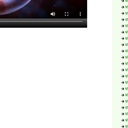
V
V
V
V
V
V
V
V
V
V
V
V
V
V
V
V
V
V
V
V
V